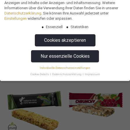
Anzeigen und Inhalte oder Anzeigen- und Inhaltsmessung.
Weitere
Informationen über die Verwendung Ihrer Daten finden Sie in unserer
Datenschutzerklärung
.
Sie können Ihre Auswahl jederzeit unter
Einstellungen
widerrufen oder anpassen.
Essenziell
Statistiken
Versandkarton, braun, 4 Snacks mit
Müsliriegel Multikorn-Apfel, ca. 25g,
Cookies akzeptieren
Logodruck
Flowpack
21,37
€
0,78
€
Nur essenzielle Cookies
Lieferzeit: 20 Werktage
Lieferzeit: 25 Werktage
Individuelle Datenschutzeinstellungen
Cookie-Details
Datenschutzerklärung
Impressum
Datenschutzeinstellungen
Wir verwenden Cookies und andere Technologien auf unserer Website.
Einige von ihnen sind essenziell, während andere uns helfen, diese
Website und Ihre Erfahrung zu verbessern.
Personenbezogene Daten
können verarbeitet werden (z. B. IP-Adressen), z. B. für personalisierte
Anzeigen und Inhalte oder Anzeigen- und Inhaltsmessung.
Weitere
Informationen über die Verwendung Ihrer Daten finden Sie in unserer
Datenschutzerklärung
.