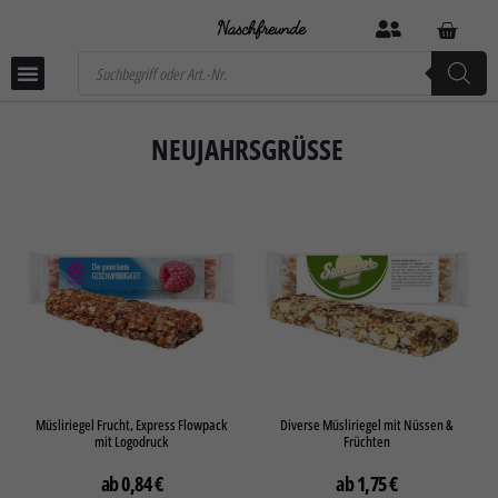
NEUJAHRSGRÜSSE
Müsliriegel Frucht, Express Flowpack
Diverse Müsliriegel mit Nüssen &
mit Logodruck
Früchten
0,84
€
1,75
€