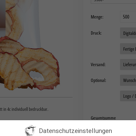
Menge:
Druck:
Auftragsdaten:
Versand:
Optional:
Daten
t in 4c individuell bedruckbar.
Gesamtsumme
Datenschutzeinstellungen