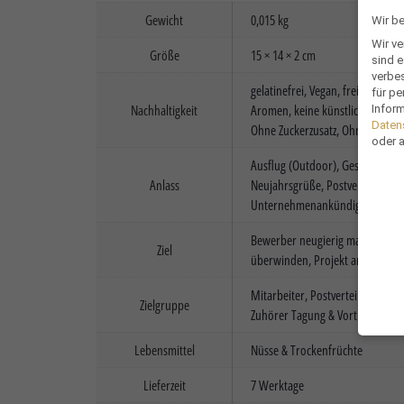
Gewicht
0,015 kg
Wir b
Wir v
Größe
15 × 14 × 2 cm
sind e
verbe
gelatinefrei
,
Vegan
,
frei von Kon
für pe
Nachhaltigkeit
Aromen
,
keine künstlichen Farbs
Inform
Daten
Ohne Zuckerzusatz
,
Ohne Zusatzs
oder 
Ausflug (Outdoor)
,
Gesundheits
Anlass
Neujahrsgrüße
,
Postversand
,
Pr
Unternehmenankündigung
,
Web
Bewerber neugierig machen
,
Ku
Ziel
überwinden
,
Projekt ankündige
Mitarbeiter
,
Postverteiler
,
Poten
Zielgruppe
Zuhörer Tagung & Vortrag
Lebensmittel
Nüsse & Trockenfrüchte
Wir v
Lieferzeit
7 Werktage
sind e