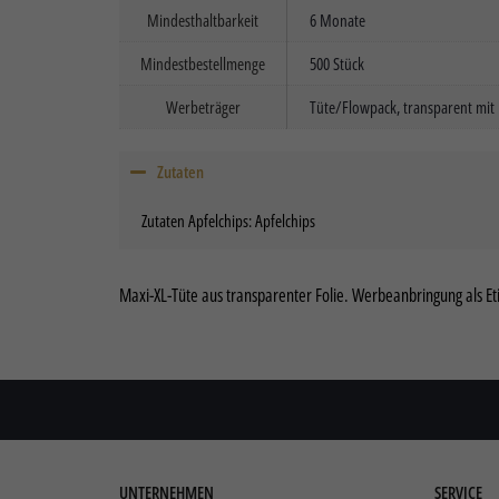
verbe
Mindesthaltbarkeit
6 Monate
für pe
Inform
Mindestbestellmenge
500 Stück
Daten
Hier f
Werbeträger
Tüte/Flowpack, transparent mit 
zu ga
besti
Zutaten
Al
Zutaten Apfelchips: Apfelchips
Nu
Daten
Esse
Maxi-XL-Tüte aus transparenter Folie. Werbeanbringung als Etik
Essen
Funkt
Stat
Stati
wie u
UNTERNEHMEN
SERVICE