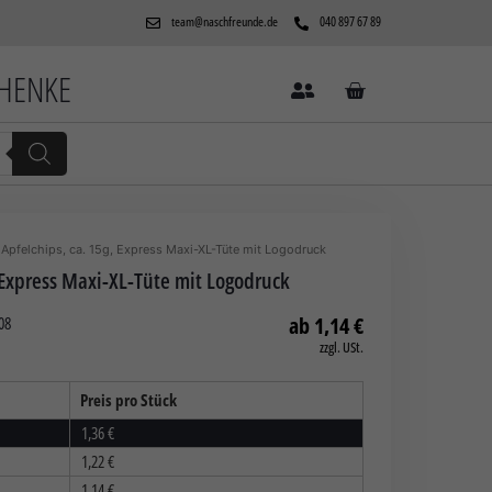
team@naschfreunde.de
040 897 67 89
CHENKE
 Apfelchips, ca. 15g, Express Maxi-XL-Tüte mit Logodruck
, Express Maxi-XL-Tüte mit Logodruck
1,14
€
08
zzgl. USt.
Preis pro Stück
1,36
€
1,22
€
1,14
€