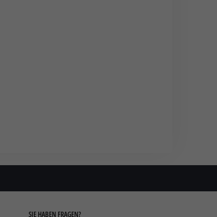
 z. B.
e
ligung
o nur
Zurück
Statistiken
tehen,
SIE HABEN FRAGEN?