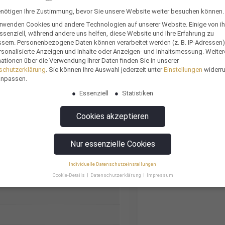
In den Warenkorb
enötigen Ihre Zustimmung, bevor Sie unsere Website weiter besuchen können.
erwenden Cookies und andere Technologien auf unserer Website. Einige von i
*ab Auftragsbestätigung un
ssenziell, während andere uns helfen, diese Website und Ihre Erfahrung zu
ssern.
Personenbezogene Daten können verarbeitet werden (z. B. IP-Adressen),
servierungsstoffen
,
keine künstlichen
rsonalisierte Anzeigen und Inhalte oder Anzeigen- und Inhaltsmessung.
Weiter
toffe
,
keine künstlichen Süßungsmittel
,
ationen über die Verwendung Ihrer Daten finden Sie in unserer
Als Sofort-Angebo
schutzerklärung
.
Sie können Ihre Auswahl jederzeit unter
Einstellungen
widerr
toffe
Zusammenfassung a
anpassen.
tag
,
Kundenevent
,
Meetings
,
Messe
,
Essenziell
Statistiken
So funktionierts
oduktprobenversand
,
Tagung
,
Unser Bestellvorg
inar & Remote Workshop
,
Weihnachten
Cookies akzeptieren
Muster bestellen
ndengespräche einleiten
,
Nachmittagsloch
Mit einem Klick e
Nur essenzielle Cookies
n
,
Zuhörer motivieren
zielle Bewerber
,
Potenzielle Kunden
,
Individuelle Datenschutzeinstellungen
Cookie-Details
Datenschutzerklärung
Impressum
Datenschutzeinstellungen
erwenden Cookies und andere Technologien auf unserer Website. Einige von i
ssenziell, während andere uns helfen, diese Website und Ihre Erfahrung zu