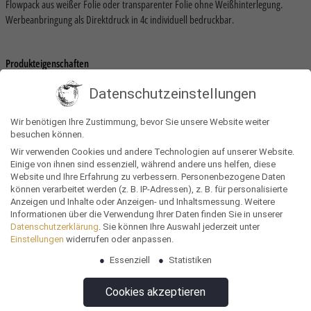
Flowpack aus weißer Folie oder transparenter Folie ohne Weißhinterlegung.
Werbeanbringung als Direktdruck in 4c individuell bedruckbar.
Produkteigenschaften
Datenschutzeinstellungen
Gewicht
0,03 kg
Wir benötigen Ihre Zustimmung, bevor Sie unsere Website weiter
Größe
16 × 4 × 2 cm
besuchen können.
Lieferzeit
25 Werktage
Wir verwenden Cookies und andere Technologien auf unserer Website.
Einige von ihnen sind essenziell, während andere uns helfen, diese
Werbeträger
Tüte/Flowpack, vollflächiger Druck
Website und Ihre Erfahrung zu verbessern.
Personenbezogene Daten
können verarbeitet werden (z. B. IP-Adressen), z. B. für personalisierte
Anzeigen und Inhalte oder Anzeigen- und Inhaltsmessung.
Weitere
Nachhaltigkeit
Vegan
Informationen über die Verwendung Ihrer Daten finden Sie in unserer
Datenschutzerklärung
.
Sie können Ihre Auswahl jederzeit unter
Lebensmittel
Müsliriegel
Einstellungen
widerrufen oder anpassen.
Mindesthaltbarkeit
12 Monate
Essenziell
Statistiken
Mindestbestellmenge
1000 Stück
Cookies akzeptieren