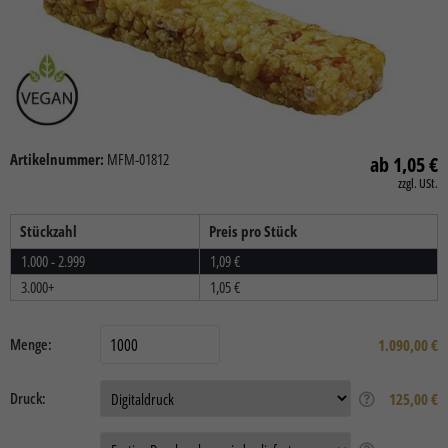
Artikelnummer:
MFM-01812
1,05
€
zzgl. USt.
Stückzahl
Preis pro Stück
1.000 - 2.999
1,09
€
3.000+
1,05
€
Menge:
1.090,00
€
Druck:
125,00 €