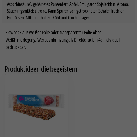
Ascorbinsäure), gehärtetes Panzenfett, Äpfel, Emulgator Sojalecithin, Aroma,
Zurück
Säuerungsmittel: Zitrone. Kann Spuren von getrockneten Schalenfrüchten,
Datenschutzeinstellungen
Erdnüssen, Milch enthalten. Kühl und trocken lagern.
Essenziell (2)
Essenzielle Cookies ermöglichen grundlegende Funktionen und sind für die
Flowpack aus weißer Folie oder transparenter Folie ohne
einwandfreie Funktion der Website erforderlich.
Weißhinterlegung. Werbeanbringung als Direktdruck in 4c individuell
Cookie-Informationen anzeigen
bedruckbar.
Sta
Statistiken (2)
Statistik Cookies erfassen Informationen anonym. Diese Informationen
helfen uns zu verstehen, wie unsere Besucher unsere Website nutzen.
Produktideen die begeistern
Cookie-Informationen anzeigen
Datenschutzerklärung
Impressum