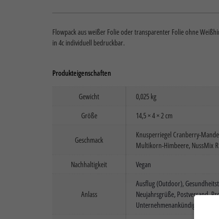
Flowpack aus weißer Folie oder transparenter Folie ohne Weißh
in 4c individuell bedruckbar.
Produkteigenschaften
Gewicht
0,025 kg
Größe
14,5 × 4 × 2 cm
Knusperriegel Cranberry-Mandel,
Geschmack
Multikorn-Himbeere, NussMix Ri
Nachhaltigkeit
Vegan
Ausflug (Outdoor)
,
Gesundheits
Anlass
Neujahrsgrüße
,
Postversand
,
Pr
Unternehmenankündigung
,
Web