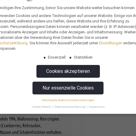
ndengespräche einleiten
,
Nachmittagsloch
enötigen Ihre Zustimmung, bevor Sie unsere Website weiter besuchen können.
n
,
Zuhörer motivieren
erwenden Cookies und andere Technologien auf unserer Website. Einige von i
zielle Bewerber
,
Potenzielle Kunden
,
ssenziell, während andere uns helfen, diese Website und Ihre Erfahrung zu
ssern.
Personenbezogene Daten können verarbeitet werden (z. B. IP-Adressen),
rsonalisierte Anzeigen und Inhalte oder Anzeigen- und Inhaltsmessung.
Weiter
ationen über die Verwendung Ihrer Daten finden Sie in unserer
uck
schutzerklärung
.
Sie können Ihre Auswahl jederzeit unter
Einstellungen
widerr
anpassen.
Essenziell
Statistiken
Cookies akzeptieren
Nur essenzielle Cookies
Individuelle Datenschutzeinstellungen
Cookie-Details
Datenschutzerklärung
Impressum
Datenschutzeinstellungen
eln 19%, Maltosesirup, Rice crispies
 (Cranberries, Rohrzucker,
erwenden Cookies und andere Technologien auf unserer Website. Einige von i
Nüssen und Schalenfrüchten enthalten.
ssenziell, während andere uns helfen, diese Website und Ihre Erfahrung zu