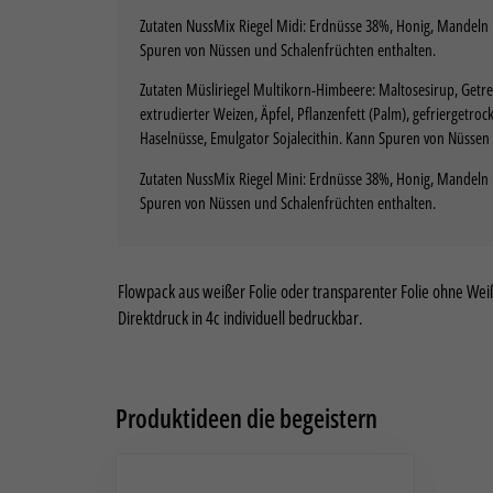
verbe
Zutaten NussMix Riegel Midi: Erdnüsse 38%, Honig, Mandeln
für pe
Spuren von Nüssen und Schalenfrüchten enthalten.
Inform
Daten
Zutaten Müsliriegel Multikorn-Himbeere: Maltosesirup, Getre
Hier f
zu ga
extrudierter Weizen, Äpfel, Pflanzenfett (Palm), gefriergetr
besti
Haselnüsse, Emulgator Sojalecithin. Kann Spuren von Nüssen
Al
Zutaten NussMix Riegel Mini: Erdnüsse 38%, Honig, Mandeln
Spuren von Nüssen und Schalenfrüchten enthalten.
Nu
Daten
Esse
Flowpack aus weißer Folie oder transparenter Folie ohne We
Direktdruck in 4c individuell bedruckbar.
Essen
Funkt
Stat
Produktideen die begeistern
Stati
wie u