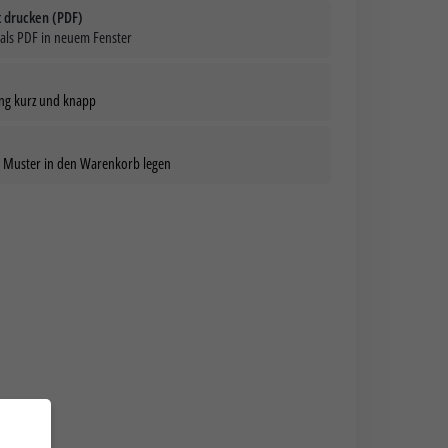
t drucken (PDF)
ls PDF in neuem Fenster
ang kurz und knapp
in Muster in den Warenkorb legen