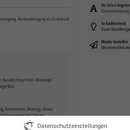
Als Sofort-Angebo
Zusammenfassung a
interlegung. Werbeanbringung als Direktdruck
So funktionierts
Unser Bestellvorg
Muster bestellen
Mit einem Klick e
 NussMix Riegel Midi, Müsliriegel
egel Mini
tag
,
Kundenevent
,
Meetings
,
Messe
,
oduktprobenversand
,
Tagung
,
inar & Remote Workshop
,
Weihnachten
Datenschutzeinstellungen