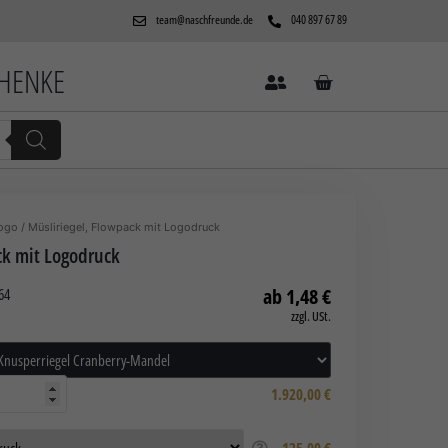
team@naschfreunde.de
040 897 67 89
CHENKE
Logo
/ Müsliriegel, Flowpack mit Logodruck
ck mit Logodruck
1,48
€
64
zzgl. USt.
1.920,00
€
125,00 €