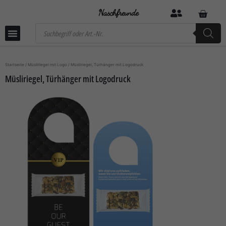
Startseite
/
Müsliriegel mit Logo
/ Müsliriegel, Türhänger mit Logodruck
Müsliriegel, Türhänger mit Logodruck