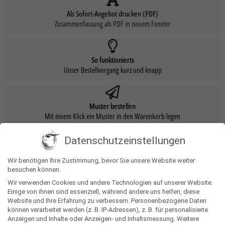
Als Sofort-Angebot drucken (PDF)
Zusammenfassung als PDF in neuem Fenster
So funktionierts
Unser Bestellvorgang kurz und knapp
Muster bestellen
Mit einem Klick ein Muster in den Warenkorb legen
Datenschutzeinstellungen
Türhänger aus Papier. Werbeanbringung als Direktdruck in 4c individuell
bedruckbar.
Wir benötigen Ihre Zustimmung, bevor Sie unsere Website weiter
besuchen können.
Wir verwenden Cookies und andere Technologien auf unserer Website.
Produkteigenschaften
Einige von ihnen sind essenziell, während andere uns helfen, diese
Website und Ihre Erfahrung zu verbessern.
Personenbezogene Daten
können verarbeitet werden (z. B. IP-Adressen), z. B. für personalisierte
Gewicht
0,010 kg
Anzeigen und Inhalte oder Anzeigen- und Inhaltsmessung.
Weitere