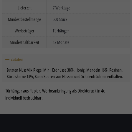
Informationen anzeigen lassen und so nur bestimmte Cookies
Lieferzeit
7 Werktage
auswählen.
Mindestbestellmenge
500 Stück
Alle akzeptieren
Speichern
Werbeträger
Türhänger
Nur essenzielle Cookies akzeptieren
Mindesthaltbarkeit
12 Monate
Zurück
Datenschutzeinstellungen
Zutaten
Essenziell (2)
Essenzielle Cookies ermöglichen grundlegende Funktionen und sind für die
Zutaten NussMix Riegel Mini: Erdnüsse 38%, Honig, Mandeln 16%, Rosinen,
einwandfreie Funktion der Website erforderlich.
Kürbiskerne 13%; Kann Spuren von Nüssen und Schalenfrüchten enthalten.
Cookie-Informationen anzeigen
Türhänger aus Papier. Werbeanbringung als Direktdruck in 4c
Sta
Statistiken (2)
individuell bedruckbar.
Statistik Cookies erfassen Informationen anonym. Diese Informationen
helfen uns zu verstehen, wie unsere Besucher unsere Website nutzen.
Cookie-Informationen anzeigen
Datenschutzerklärung
Impressum