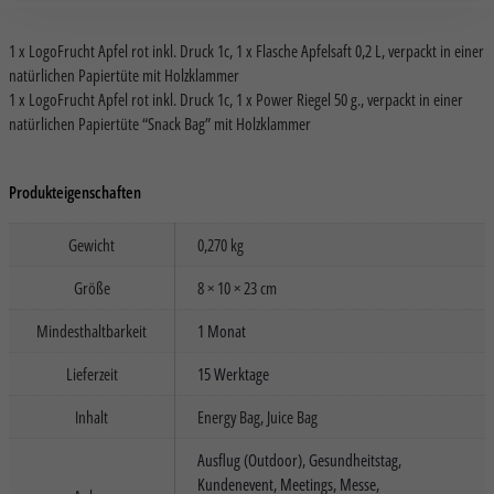
1 x LogoFrucht Apfel rot inkl. Druck 1c, 1 x Flasche Apfelsaft 0,2 L, verpackt in einer
natürlichen Papiertüte mit Holzklammer
1 x LogoFrucht Apfel rot inkl. Druck 1c, 1 x Power Riegel 50 g., verpackt in einer
natürlichen Papiertüte “Snack Bag” mit Holzklammer
Produkteigenschaften
Gewicht
0,270 kg
Größe
8 × 10 × 23 cm
Mindesthaltbarkeit
1 Monat
Lieferzeit
15 Werktage
Inhalt
Energy Bag, Juice Bag
Ausflug (Outdoor)
,
Gesundheitstag
,
Kundenevent
,
Meetings
,
Messe
,