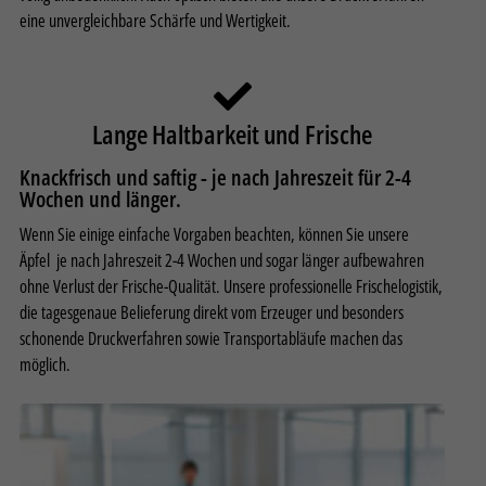
eine unvergleichbare Schärfe und Wertigkeit.
Alle akzeptieren
Speichern
Nur essenzielle Cookies akzeptieren
Lange Haltbarkeit und Frische
Zurück
Datenschutzeinstellungen
Knackfrisch und saftig - je nach Jahreszeit für 2-4
Essenziell (2)
Wochen und länger.
Essenzielle Cookies ermöglichen grundlegende Funktionen und sind für die
einwandfreie Funktion der Website erforderlich.
Wenn Sie einige einfache Vorgaben beachten, können Sie unsere
Cookie-Informationen anzeigen
Äpfel je nach Jahreszeit 2-4 Wochen und sogar länger aufbewahren
ohne Verlust der Frische-Qualität. Unsere professionelle Frischelogistik,
Sta
Statistiken (2)
die tagesgenaue Belieferung direkt vom Erzeuger und besonders
Statistik Cookies erfassen Informationen anonym. Diese Informationen
schonende Druckverfahren sowie Transportabläufe machen das
helfen uns zu verstehen, wie unsere Besucher unsere Website nutzen.
möglich.
Cookie-Informationen anzeigen
Datenschutzerklärung
Impressum