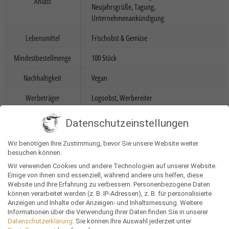
Anlass
Neujahrsgrüße
,
Tagung
,
Unternehmenankündigung
Lebensmittel
Frischobst & Gemüse
Mindestbestellmenge
100 Stück
Nachhaltigkeit
Vegan
Werbeträger
Logoobst
,
Werbereiter
Bewerber neugierig machen
,
Datenschutzeinstellungen
Kundengespräche einleiten
,
Nachmittagsloch
Ziel
überwinden
,
Projekt ankündigen
,
Zuhörer
Wir benötigen Ihre Zustimmung, bevor Sie unsere Website weiter
motivieren
besuchen können.
Wir verwenden Cookies und andere Technologien auf unserer Website.
Mitarbeiter
,
Postverteiler
,
Potenzielle
Einige von ihnen sind essenziell, während andere uns helfen, diese
Zielgruppe
Bewerber
,
Potenzielle Kunden
,
Zuhörer
Website und Ihre Erfahrung zu verbessern.
Personenbezogene Daten
Tagung & Vortrag
können verarbeitet werden (z. B. IP-Adressen), z. B. für personalisierte
Anzeigen und Inhalte oder Anzeigen- und Inhaltsmessung.
Weitere
Informationen über die Verwendung Ihrer Daten finden Sie in unserer
Datenschutzerklärung
.
Sie können Ihre Auswahl jederzeit unter
Zutaten