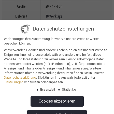
Größe
20 × 4 × 4 cm
Lieferzeit
10 Werktage
Ausflug (Outdoor)
,
Gesundheitstag
,
Datenschutzeinstellungen
Kundenevent
,
Meetings
,
Messe
,
Neujahrsgrüße
,
Postversand
,
Wir benötigen Ihre Zustimmung, bevor Sie unsere Website weiter
Anlass
Produktprobenversand
,
Tagung
,
besuchen können.
Unternehmenankündigung
,
Webinar &
Wir verwenden Cookies und andere Technologien auf unserer Website.
Remote Workshop
,
Weihnachten
Einige von ihnen sind essenziell, während andere uns helfen, diese
Website und Ihre Erfahrung zu verbessern.
Personenbezogene Daten
Bewerber neugierig machen
,
können verarbeitet werden (z. B. IP-Adressen), z. B. für personalisierte
Anzeigen und Inhalte oder Anzeigen- und Inhaltsmessung.
Weitere
Kundengespräche einleiten
,
Nachmittagsloch
Ziel
Informationen über die Verwendung Ihrer Daten finden Sie in unserer
überwinden
,
Projekt ankündigen
,
Zuhörer
Datenschutzerklärung
.
Sie können Ihre Auswahl jederzeit unter
motivieren
Einstellungen
widerrufen oder anpassen.
Essenziell
Statistiken
Mitarbeiter
,
Postverteiler
,
Potenzielle
Zielgruppe
Bewerber
,
Potenzielle Kunden
,
Zuhörer
Cookies akzeptieren
Tagung & Vortrag
Lebensmittel
Frischobst & Gemüse