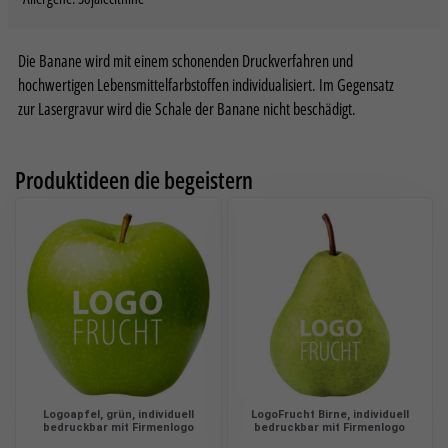
Datenschutzeinstellungen
Essenziell (2)
Die Banane wird mit einem schonenden Druckverfahren und
Essenzielle Cookies ermöglichen grundlegende Funktionen und sind für die
einwandfreie Funktion der Website erforderlich.
hochwertigen Lebensmittelfarbstoffen individualisiert. Im Gegensatz
zur Lasergravur wird die Schale der Banane nicht beschädigt.
Cookie-Informationen anzeigen
Sta
Statistiken (2)
Produktideen die begeistern
Statistik Cookies erfassen Informationen anonym. Diese Informationen
helfen uns zu verstehen, wie unsere Besucher unsere Website nutzen.
Cookie-Informationen anzeigen
Datenschutzerklärung
Impressum
Logoapfel, grün, individuell
LogoFrucht Birne, individuell
bedruckbar mit Firmenlogo
bedruckbar mit Firmenlogo