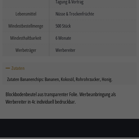
Tagung & Vortrag
Informationen anzeigen lassen und so nur bestimmte Cookies
auswählen.
Lebensmittel
Nüsse & Trockenfrüchte
Alle akzeptieren
Speichern
Mindestbestellmenge
500 Stück
Mindesthaltbarkeit
6 Monate
Nur essenzielle Cookies akzeptieren
Werbeträger
Werbereiter
Zurück
Datenschutzeinstellungen
Essenziell (2)
Zutaten
Essenzielle Cookies ermöglichen grundlegende Funktionen und sind für die
einwandfreie Funktion der Website erforderlich.
Zutaten Bananenchips: Bananen, Kokosöl, Rohrohrzucker, Honig.
Cookie-Informationen anzeigen
Blockbodenbeutel aus transparenter Folie. Werbeanbringung als
Sta
Statistiken (2)
Werbereiter in 4c individuell bedruckbar.
Statistik Cookies erfassen Informationen anonym. Diese Informationen
helfen uns zu verstehen, wie unsere Besucher unsere Website nutzen.
Cookie-Informationen anzeigen
Datenschutzerklärung
Impressum