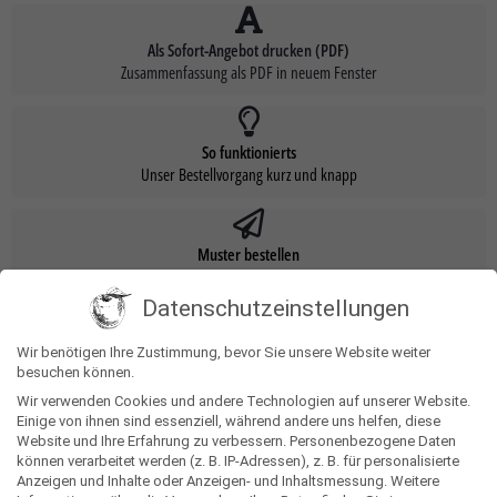
Als Sofort-Angebot drucken (PDF)
Zusammenfassung als PDF in neuem Fenster
So funktionierts
Unser Bestellvorgang kurz und knapp
Muster bestellen
Mit einem Klick ein Muster in den Warenkorb legen
Datenschutzeinstellungen
Blockbodenbeutel aus transparenter Folie. Werbeanbringung als Werbereiter in
Wir benötigen Ihre Zustimmung, bevor Sie unsere Website weiter
4c individuell bedruckbar.
besuchen können.
Wir verwenden Cookies und andere Technologien auf unserer Website.
Einige von ihnen sind essenziell, während andere uns helfen, diese
Produkteigenschaften
Website und Ihre Erfahrung zu verbessern.
Personenbezogene Daten
können verarbeitet werden (z. B. IP-Adressen), z. B. für personalisierte
Anzeigen und Inhalte oder Anzeigen- und Inhaltsmessung.
Weitere
Gewicht
0,025 kg