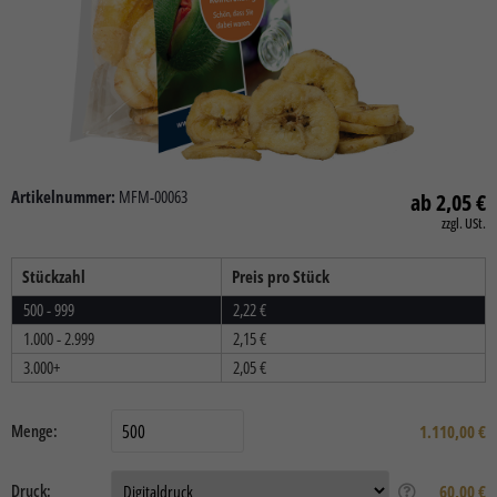
Artikelnummer:
MFM-00063
2,05
€
zzgl. USt.
Stückzahl
Preis pro Stück
500 - 999
2,22
€
1.000 - 2.999
2,15
€
3.000+
2,05
€
Menge:
1.110,00
€
Druck:
60,00 €