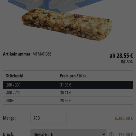
Artikelnummer:
MFM-01356
28,55
€
zzgl. USt.
Stückzahl
Preis pro Stück
200 - 399
31,93
€
400 - 799
30,11
€
800+
28,55
€
Menge:
6.386,00
€
Druck:
125,00 €