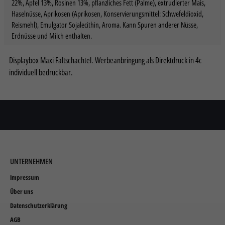
22%, Äpfel 13%, Rosinen 13%, pflanzliches Fett (Palme), extrudierter Mais,
Haselnüsse, Aprikosen (Aprikosen, Konservierungsmittel: Schwefeldioxid,
Nur essenzielle Cookies akzeptieren
Reismehl), Emulgator Sojalecithin, Aroma. Kann Spuren anderer Nüsse,
Erdnüsse und Milch enthalten.
Zurück
Datenschutzeinstellungen
Essenziell (2)
Displaybox Maxi Faltschachtel. Werbeanbringung als Direktdruck in 4c
Essenzielle Cookies ermöglichen grundlegende Funktionen und sind für die
individuell bedruckbar.
einwandfreie Funktion der Website erforderlich.
Cookie-Informationen anzeigen
Sta
Statistiken (2)
Statistik Cookies erfassen Informationen anonym. Diese Informationen
helfen uns zu verstehen, wie unsere Besucher unsere Website nutzen.
Cookie-Informationen anzeigen
UNTERNEHMEN
Datenschutzerklärung
Impressum
Impressum
Über uns
Datenschutzerklärung
AGB