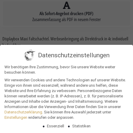
Als Sofort-Angebot drucken (PDF)
Zusammenfassung als PDF in neuem Fenster
Displaybox Maxi Faltschachtel. Werbeanbringung als Direktdruck in 4c individuell
bedruckbar.
Datenschutzeinstellungen
Produkteigenschaften
Wir benötigen Ihre Zustimmung, bevor Sie unsere Website weiter
besuchen können.
Gewicht
0,625 kg
Wir verwenden Cookies und andere Technologien auf unserer Website.
Einige von ihnen sind essenziell, während andere uns helfen, diese
Größe
15,5 × 22,5 × 8,5 cm
Website und Ihre Erfahrung zu verbessern.
Personenbezogene Daten
können verarbeitet werden (z. B. IP-Adressen), z. B. für personalisierte
Nachhaltigkeit
Vegan
Anzeigen und Inhalte oder Anzeigen- und Inhaltsmessung.
Weitere
Informationen über die Verwendung Ihrer Daten finden Sie in unserer
Datenschutzerklärung
.
Sie können Ihre Auswahl jederzeit unter
Gesundheitstag
,
Kundenevent
,
Meetings
,
Anlass
Einstellungen
widerrufen oder anpassen.
Messe
,
Tagung
,
Unternehmenankündigung
Essenziell
Statistiken
Bewerber neugierig machen
,