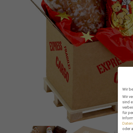
Wir b
Wir v
sind e
verbe
für pe
Inform
Daten
oder 