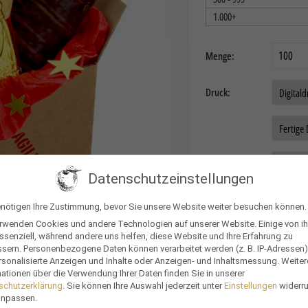
1.000+
Menge:
Druck:
Auftragsdaten:
Versand:
Datenschutzeinstellungen
Optional:
enötigen Ihre Zustimmung, bevor Sie unsere Website weiter besuchen können.
erwenden Cookies und andere Technologien auf unserer Website. Einige von i
Daten
ssenziell, während andere uns helfen, diese Website und Ihre Erfahrung zu
ssern.
Personenbezogene Daten können verarbeitet werden (z. B. IP-Adressen),
rsonalisierte Anzeigen und Inhalte oder Anzeigen- und Inhaltsmessung.
Weiter
ationen über die Verwendung Ihrer Daten finden Sie in unserer
Gesamtsumme
schutzerklärung
.
Sie können Ihre Auswahl jederzeit unter
Einstellungen
widerr
anpassen.