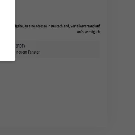
d Druckfreigabe, an eine Adresse in Deutschland, Verteilerversand auf
Anfrage möglich
t drucken (PDF)
ls PDF in neuem Fenster
hnen
 z. B.
e
ligung
o nur