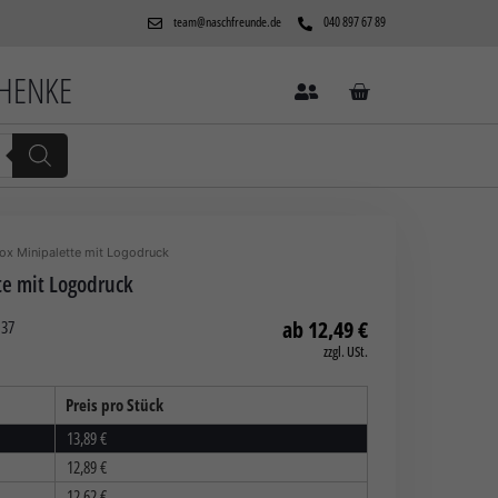
team@naschfreunde.de
040 897 67 89
CHENKE
ox Minipalette mit Logodruck
te mit Logodruck
12,49
€
37
zzgl. USt.
Preis pro Stück
13,89
€
12,89
€
12,62
€