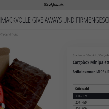
MACKVOLLE GIVE AWAYS UND FIRMENGES
Startseite
/
Gebäck
/ Cargob
Cargobox Minipalet
Artikelnummer:
MLOF-411
Stückzahl
100 - 199
200 - 499
500 - 999