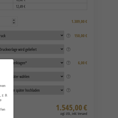
12,49
€
1.389,00
€
150,00 €
6,00 €
hnen
 z. B.
e
1.545,00
€
ufen